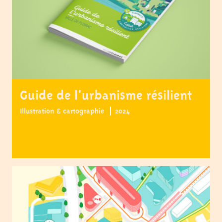
Guide de l'urbanisme résilient
Illustration & cartographie
2024