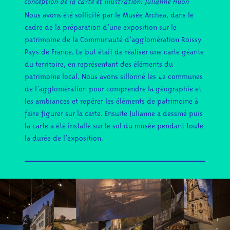
conception de la carte et illustration: Julianne Huon
Nous avons été sollicité par le Musée Archea, dans le
cadre de la préparation d’une exposition sur le
patrimoine de la Communauté d’agglomération Roissy
Pays de France. Le but était de réaliser une carte géante
du territoire, en représentant des éléments du
patrimoine local. Nous avons sillonné les 42 communes
de l’agglomération pour comprendre la géographie et
les ambiances et repérer les éléments de patrimoine à
faire figurer sur la carte. Ensuite Julianne a dessiné puis
la carte a été installé sur le sol du musée pendant toute
la durée de l’exposition.