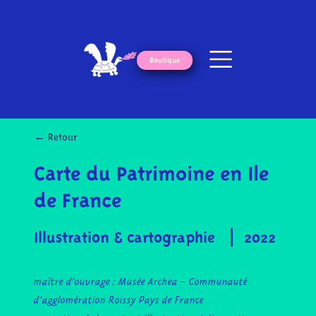
Boutique
← Retour
Carte du Patrimoine en Ile
de France
Illustration & cartographie
2022
maître d’ouvrage : Musée Archea – Communauté
d’agglomération Roissy Pays de France