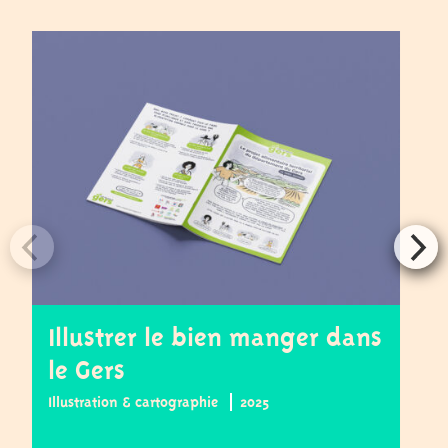
Illustrer le bien manger dans
L
le Gers
B
Illustration & cartographie
2025
St