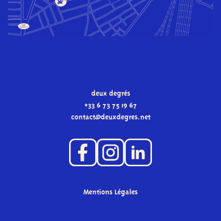
deux degrés
+33 6 73 75 19 67
contact
@
deuxdegres.net
Mentions Légales