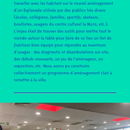
travailler avec les habitant sur le nouvel aménagement
d’un Esplanade utilisée par des publics très divers
(écoles, collégiens, familles, sportifs, skateurs,
boullistes, usagers du centre culturel la M270, etc.).
L’enjeu était de trouver des outils pour mettre tout le
monde autour la table pour faire de ce lieu un îlot de
fraîcheur bien équipé pour répondre au maximum
d’usages : des diagnostic et déambulations sur site,
des débats mouvants, un jeu de l’aménageur, un
exposition, etc. Nous avons pu construire
collectivement un programme d’aménagement clair à
remettre à la ville.