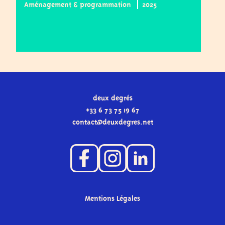
Aménagement & programmation
2025
A
deux degrés
+33 6 73 75 19 67
contact
@
deuxdegres.net
Mentions Légales