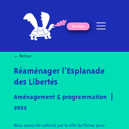
Boutique
← Retour
Réaménager l’Esplanade
des Libertés
Aménagement & programmation
2022
Nous avons été sollicité par la ville de Floirac pour