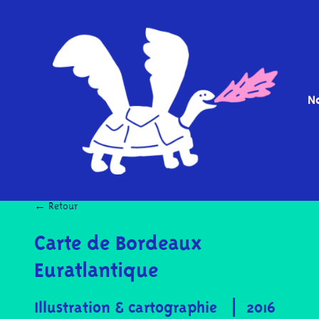
No
← Retour
Carte de Bordeaux
Euratlantique
Illustration & cartographie
2016