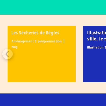
Les Sècheries de Bègles
Illustrat
ville, le
Aménagement & programmation
2015
Illustration