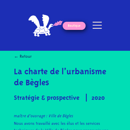
Boutique
← Retour
La charte de l’urbanisme
de Bègles
Stratégie & prospective
2020
maître d’ouvrage :
Ville de Bègles
Nous avons travaillé avec les élus et les services