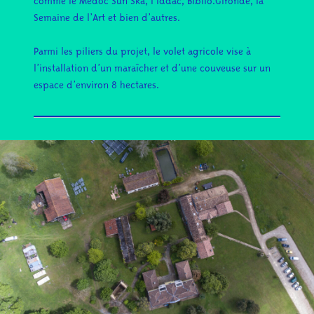
comme le
Médoc Sun Ska
,
l’iddac
,
Biblio.Gironde
,
la
Semaine de l’Art
et bien d’autres.
Parmi les piliers du projet, le volet agricole vise à
l’installation d’un maraîcher et d’une couveuse sur un
espace d’environ 8 hectares.