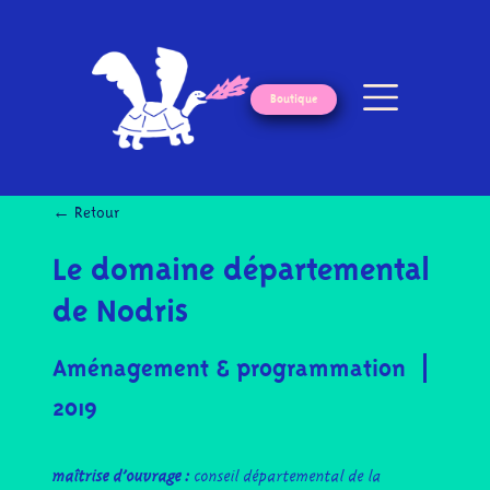
Boutique
← Retour
Le domaine départemental
de Nodris
Aménagement & programmation
2019
maîtrise d’ouvrage :
conseil départemental de la