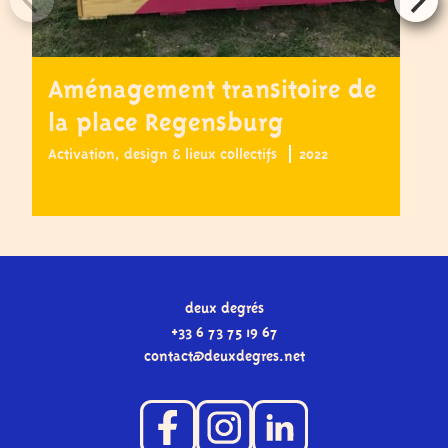
Aménagement transitoire de
R
la place Regensburg
q
P
Activation, design & lieux collectifs
2022
A
deux degrés
+33 6 73 75 19 67
contact
@
deuxdegres.net