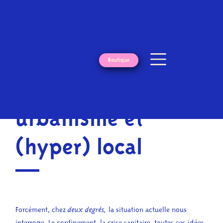
Boutique
« Retour
Confinement,
urbanisme et
(hyper) local
Forcément, chez
la situation actuelle nous
deux degrés,
interroge. Le confinement, la crise sanitaire, toutes ces idées